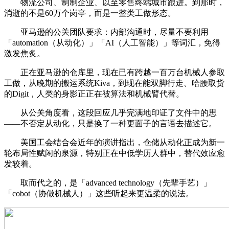
物流公司、制制企业、以至零售终端城市跟进。到那时，
消逝的不是60万个岗亭，而是一整类工做形态。
亚马逊的公关团队要求：内部沟通时，尽量不要利用
「automation（从动化）」「AI（人工智能）」等词汇，免得
激发焦炙。
正在亚马逊的仓库里，现在已有跨越一百万台机械人参取
工做，从晚期的搬运系统Kiva，到现在能双脚行走、哈腰取货
的Digit，人类的身影正正在被算法和机械臂代替。
从公关角度看，这段回应几乎完满地印证了文件中的思
——不否定从动化，只是换了一种更面子的言语去描述它。
美国工会结合会近年的演讲指出，仓储从动化正成为新一
轮布局性赋闲的泉源，特别正在中低学历人群中，替代效应愈
发较着。
取而代之的，是「advanced technology（先辈手艺）」
「cobot（协做机械人）」这些听起来更温柔的说法。