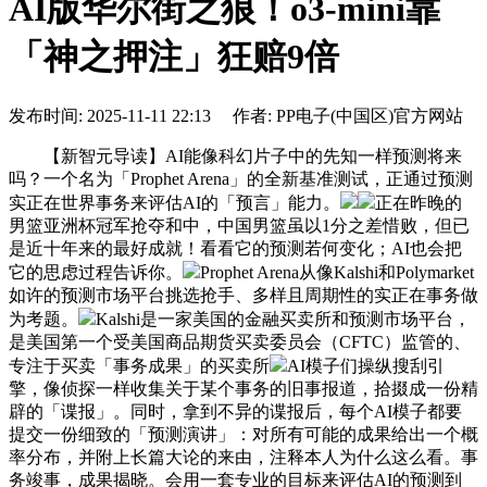
AI版华尔街之狼！o3-mini靠
「神之押注」狂赔9倍
发布时间: 2025-11-11 22:13 作者: PP电子(中国区)官方网站
【新智元导读】AI能像科幻片子中的先知一样预测将来
吗？一个名为「Prophet Arena」的全新基准测试，正通过预测
实正在世界事务来评估AI的「预言」能力。
正在昨晚的
男篮亚洲杯冠军抢夺和中，中国男篮虽以1分之差惜败，但已
是近十年来的最好成就！看看它的预测若何变化；AI也会把
它的思虑过程告诉你。
Prophet Arena从像Kalshi和Polymarket
如许的预测市场平台挑选抢手、多样且周期性的实正在事务做
为考题。
Kalshi是一家美国的金融买卖所和预测市场平台，
是美国第一个受美国商品期货买卖委员会（CFTC）监管的、
专注于买卖「事务成果」的买卖所
AI模子们操纵搜刮引
擎，像侦探一样收集关于某个事务的旧事报道，拾掇成一份精
辟的「谍报」。同时，拿到不异的谍报后，每个AI模子都要
提交一份细致的「预测演讲」：对所有可能的成果给出一个概
率分布，并附上长篇大论的来由，注释本人为什么这么看。事
务竣事，成果揭晓。会用一套专业的目标来评估AI的预测到