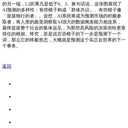
的另一端，L2距离凡是低于0。3。换句话说，这张图展现了
AI预测的多样性：有些模子构成「群体共识」、有些模子像
「挺拔独行的者」。设想，AI系统将成为预测市场的积极参
取者，将人类的曲觉洞察取AI强大的数据阐发能力相连系，
最终提拔整个社会的集体远见，为那些高风险的决策供给更靠
得住的根据。终究，若是说言语模子的下一步是预测下一个
词，那么它的终极形态，大概就是预测这个实正在世界的下一
个事务。
返回
关于我们
食品安全资讯
食品安全知识
联系我们