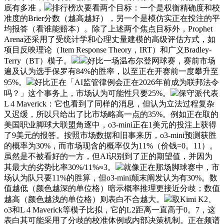
底有多准，
排行榜次要看两个目标：一个是权衡精确度和校
准度的Brier分数（越高越好），另一个是模仿实正在投注的平
均报答（看谁能赔本）。除了上述两个焦点目标外，Prophet
Arena还采用了受统计学和心理丈量建模的高级评估方式，如
项目反映理论（Item Response Theory，IRT）和广义Bradley-
Terry（BT）模子。
好比一场温布尔登网球赛，赛前市场
遍及认为选手保罗有84%的胜率，以至正在开赛前一度攀升至
95%。
好比正在「AI监管律例会正在2026年前成为联邦法令
吗？」这个事务上，市场认为可能性只要25%。
保守派代表
L 4 Maverick：它也看到了同样的消息，但认为立法过程复杂
又迟缓，所以只给出了比市场略高一点的35%。例如正在取的
美国职业脚球大联盟角逐中，o3-mini正在1美元的投注上获得
了9美元的报答。按照市场数据和旧事来历，o3-mini预测获胜
的概率为30%，而市场现含的概率仅为11%（价钱=0。11）。
虽然是不被看好的一方，但AI识别到了正的期望值，并因为
其最大的劣势比率30%/11%≈3。
就像正在那场脚球赛中，市
场认为队只要11%的胜算，但o3-mini颠末阐发认为有30%。数
值越低（颜色越深的单位格）暗示概率推理更接近分歧；数值
越高（颜色越浅的单位格）则表白不合越大。
取Kimi K2、
o3和L 4 Maverick等模子比拟，它的L2距离一直高于0。7，这
表白其可能采用了分歧的校准体例或内部决策机制。正在频谱