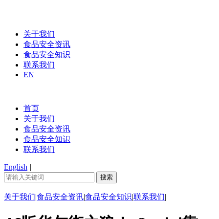
关于我们
食品安全资讯
食品安全知识
联系我们
EN
首页
关于我们
食品安全资讯
食品安全知识
联系我们
English
|
关于我们
|
食品安全资讯
|
食品安全知识
|
联系我们
|