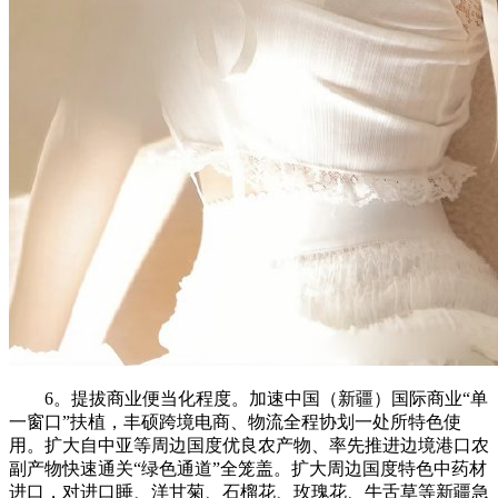
6。提拔商业便当化程度。加速中国（新疆）国际商业“单
一窗口”扶植，丰硕跨境电商、物流全程协划一处所特色使
用。扩大自中亚等周边国度优良农产物、率先推进边境港口农
副产物快速通关“绿色通道”全笼盖。扩大周边国度特色中药材
进口，对进口睡、洋甘菊、石榴花、玫瑰花、牛舌草等新疆急