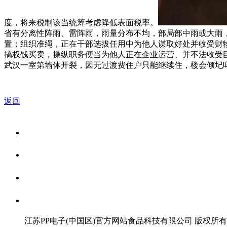
度，将来税制该当统筹考虑降低表面税率。
省有分离性阵雨、雷阵雨，雨量分布不均，部局部中雨或大雨
置；组织准绳，正在干部选拔任用中为他人谋取好处并收受财
搞权钱买卖，操纵职务便当为他人正在企业运营、并不法收受巨
武汉一室第墙体开裂，因无过渡费住户只能继续住，楼会倾圮
返回
关于我们
食品安全资讯
食品安全知识
联系我们
江苏PP电子(中国区)官方网站食品科技有限公司 版权所有