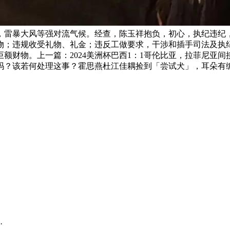
，雷暴大风等强对流气候。经查，陈玉祥抱负，初心，执纪违纪
物；违规收受礼物、礼金；违反工做要求，干涉和插手司法及执纪
额财物。上一篇：2024美洲杯巴西1：1哥伦比亚，拉菲尼亚
吗？该若何处理这事？霍思燕杜江佳耦捡到「尝试犬」，耳朵有编
·