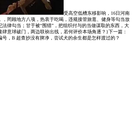
受高空低槽东移影响，16日河南
，，罔顾地方八项，热衷于吃喝，违规接管旅逛、健身等勾当放
法律勾当；甘于被“围猎”，把组织付与的当做谋取的东西，大
间接肆意球破门，两边联袂出线，若何评价本场角逐？}下一篇：
号，B 超查抄没有脾净，尝试犬的余生都是怎样渡过的？