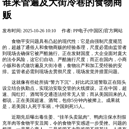
谁来管遍及大街冷巷的食物商
贩
发布时间: 2025-10-26 10:10 作者: PP电子(中国区)官方网站
食物平安问题具有凸起的现代性：它是由强制尺度规范
的，超越了通俗人和食物商贩的经验条理，尺度必需由监管者
到现场去确保它被严酷施行。正在发财国度，大企业面对庞大
的法令风险，这它们自动、严酷施行尺度；而正在国内，小商
小贩和各式做坊遍及大街冷巷，食物出产和加工受经验的安
排。监管者必需到现场去贯彻尺度，现场发觉并措置问题。
这就像有些处所搞“警力下沉”，好比武汉巡警取正在陌头
设立结合执勤点，实现治安取交管的火线摆设。正在中国，超
速、闯红灯、酒驾等交通违法经常无人管；而从美国回来的人
都说，正在美国超速、酒驾，包你5分钟内被撵上。成果就
是，若美国1人死于车祸，中国则死15人。
近期先后曝出毒生姜、“挂羊头卖鼠肉”、鸭肉注保水剂假
充羊肉等食物平安丑闻，令的食物平安感进一步受挫。问题的