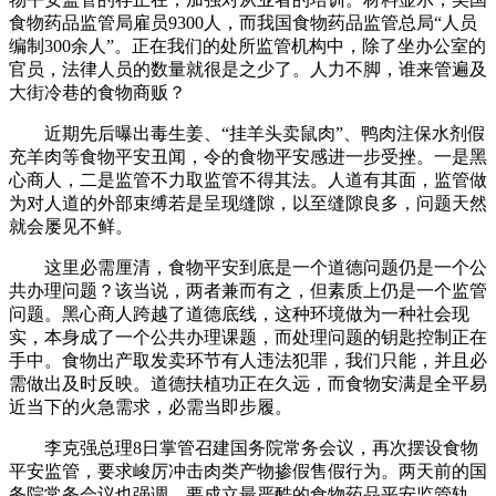
食物药品监管局雇员9300人，而我国食物药品监管总局“人员
编制300余人”。正在我们的处所监管机构中，除了坐办公室的
官员，法律人员的数量就很是之少了。人力不脚，谁来管遍及
大街冷巷的食物商贩？
近期先后曝出毒生姜、“挂羊头卖鼠肉”、鸭肉注保水剂假
充羊肉等食物平安丑闻，令的食物平安感进一步受挫。一是黑
心商人，二是监管不力取监管不得其法。人道有其面，监管做
为对人道的外部束缚若是呈现缝隙，以至缝隙良多，问题天然
就会屡见不鲜。
这里必需厘清，食物平安到底是一个道德问题仍是一个公
共办理问题？该当说，两者兼而有之，但素质上仍是一个监管
问题。黑心商人跨越了道德底线，这种环境做为一种社会现
实，本身成了一个公共办理课题，而处理问题的钥匙控制正在
手中。食物出产取发卖环节有人违法犯罪，我们只能，并且必
需做出及时反映。道德扶植功正在久远，而食物安满是全平易
近当下的火急需求，必需当即步履。
李克强总理8日掌管召建国务院常务会议，再次摆设食物
平安监管，要求峻厉冲击肉类产物掺假售假行为。两天前的国
务院常务会议也强调，要成立最严酷的食物药品平安监管轨