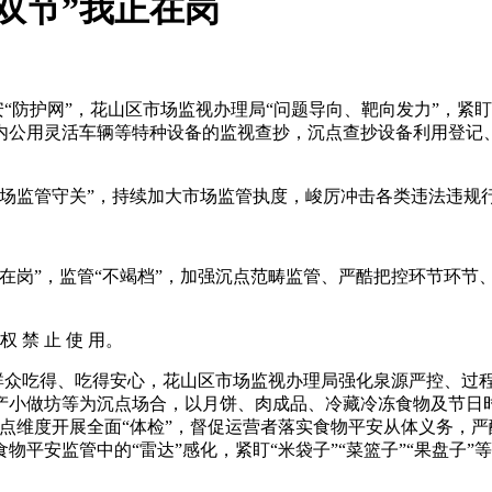
双节”我正在岗
“防护网”，花山区市场监视办理局“问题导向、靶向发力”，紧
内公用灵活车辆等特种设备的监视查抄，沉点查抄设备利用登记
。
监管守关”，持续加大市场监管执度，峻厉冲击各类违法违规
岗”，监管“不竭档”，加强沉点范畴监管、严酷把控环节环节
权 禁 止 使 用。
群众吃得、吃得安心，花山区市场监视办理局强化泉源严控、过
产小做坊等为沉点场合，以月饼、肉成品、冷藏冷冻食物及节日
点维度开展全面“体检”，督促运营者落实食物平安从体义务，
平安监管中的“雷达”感化，紧盯“米袋子”“菜篮子”“果盘子