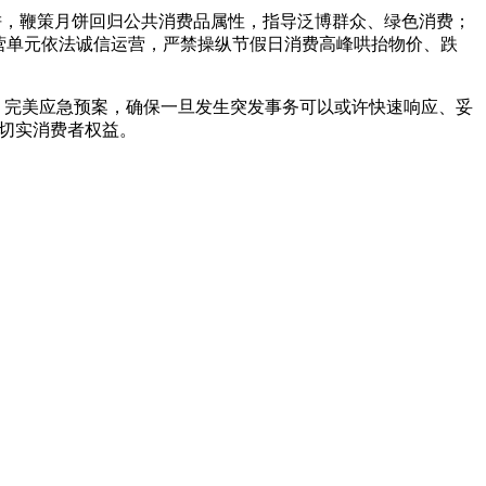
饼，鞭策月饼回归公共消费品属性，指导泛博群众、绿色消费；
营单元依法诚信运营，严禁操纵节假日消费高峰哄抬物价、跌
，完美应急预案，确保一旦发生突发事务可以或许快速响应、妥
，切实消费者权益。