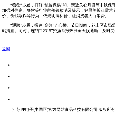
“稳盘”步履，打好“稳价保供”和。亲近关心月饼等中秋保
加强对住宿、餐饮等行业的价钱放哨及提示，好最美长江露营
价、价钱欺诈等行为，依规明码标价，让消费者大白消费。
“通顺”步履，搭建“高效”连心桥。节日期间，花山区市场
帖措置。同时，连结“12315”赞扬举报热线全天候通顺，及
返回
关于我们
食品安全资讯
食品安全知识
联系我们
江苏PP电子(中国区)官方网站食品科技有限公司 版权所有
网站地图