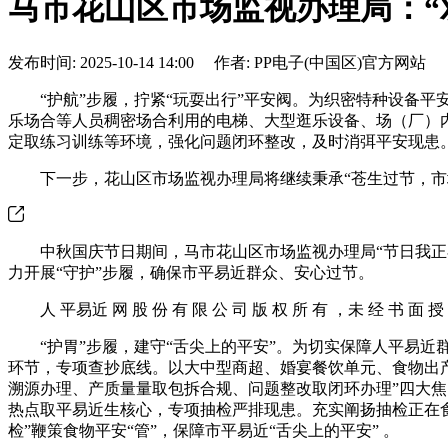
马市花山区市场监视办理局：“
发布时间: 2025-10-14 14:00 作者: PP电子(中国区)官方网站
“护航”步履，拧紧“玩耍出行”平安阀。为织密特种设备平安
乐场合等人员稠密场合利用的电梯、大型逛乐设备、场（厂）
定取练习训练等环境，强化问题闭环整改，及时消弭平安现患
下一步，花山区市场监视办理局将继续秉承“苍生过节，市场
中秋国庆节日期间，马市花山区市场监视办理局“节日我正在
力开展“守护”步履，确保市平易近群众、安心过节。
人 平易近 网 股 份 有 限 公 司 版 权 所 有 ，未 经 书 面 授 
“护胃”步履，建守“舌尖上的平安”。为切实保障人平易近
环节，专项查抄底线。以大中型商超、婚宴餐饮单元、食物出
溯源办理、产质量量取包拆合规、问题整改取闭环办理”四大焦
热点取平易近生核心，专项抽检严排现患。充实阐扬抽检正在食物
检”鞭策食物平安“管”，保障市平易近“舌尖上的平安” 。