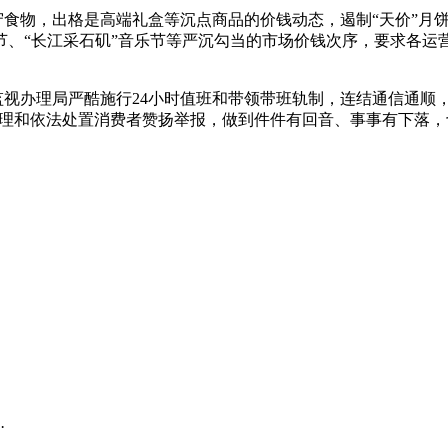
守食物，出格是高端礼盒等沉点商品的价钱动态，遏制“天价”月
节、“长江采石矶”音乐节等严沉勾当的市场价钱次序，要求各运
监视办理局严酷施行24小时值班和带领带班轨制，连结通信通顺
时受理和依法处置消费者赞扬举报，做到件件有回音、事事有下落
·