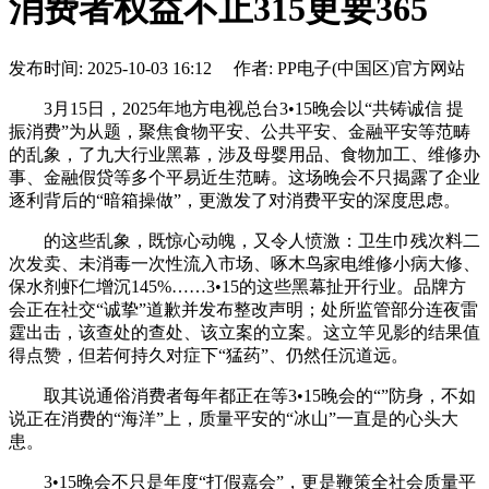
消费者权益不止315更要365
发布时间: 2025-10-03 16:12 作者: PP电子(中国区)官方网站
3月15日，2025年地方电视总台3•15晚会以“共铸诚信 提
振消费”为从题，聚焦食物平安、公共平安、金融平安等范畴
的乱象，了九大行业黑幕，涉及母婴用品、食物加工、维修办
事、金融假贷等多个平易近生范畴。这场晚会不只揭露了企业
逐利背后的“暗箱操做”，更激发了对消费平安的深度思虑。
的这些乱象，既惊心动魄，又令人愤激：卫生巾残次料二
次发卖、未消毒一次性流入市场、啄木鸟家电维修小病大修、
保水剂虾仁增沉145%……3•15的这些黑幕扯开行业。品牌方
会正在社交“诚挚”道歉并发布整改声明；处所监管部分连夜雷
霆出击，该查处的查处、该立案的立案。这立竿见影的结果值
得点赞，但若何持久对症下“猛药”、仍然任沉道远。
取其说通俗消费者每年都正在等3•15晚会的“”防身，不如
说正在消费的“海洋”上，质量平安的“冰山”一直是的心头大
患。
3•15晚会不只是年度“打假嘉会”，更是鞭策全社会质量平