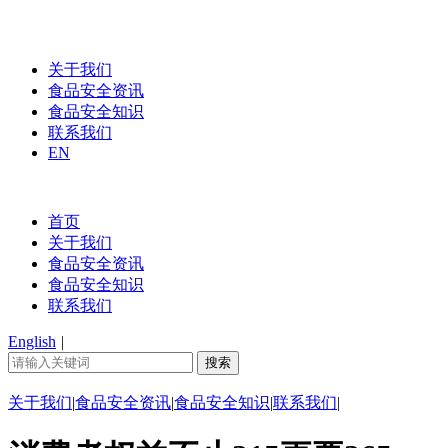
关于我们
食品安全资讯
食品安全知识
联系我们
EN
首页
关于我们
食品安全资讯
食品安全知识
联系我们
English
|
关于我们
|
食品安全资讯
|
食品安全知识
|
联系我们
|