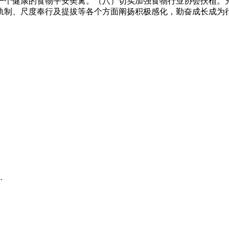
一个健康的食物平安樊篱。（八）切实加强食物行业协会扶植。
轨制、尺度奉行及提拔等各个方面阐扬积极感化，勤奋成长成为
·