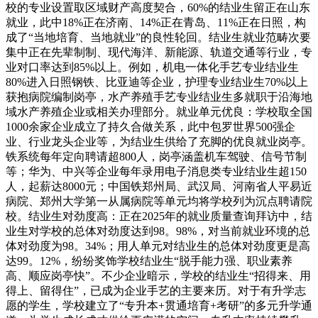
校的专业设置取区域财产高度契合，60%的结业生留正在山东
就业，此中18%正在济南、14%正在青岛、11%正在日照，构
成了“当地培育、当地就业”的良性轮回。结业生就业范畴次要
集中正在先辈制制、现代海洋、新能源、轨道交通等行业，专
业对口率达到85%以上。例如，机电一体化手艺专业结业生
80%进入日照钢铁、比亚迪等企业，护理专业结业生70%以上
获抱病院编制岗亭，水产养殖手艺专业结业生多就职于沿海地
域水产养殖企业或相关办理部分。就业单元优良：学校取全国
1000余家企业成立了持久合做关系，此中包罗世界500强企
业、行业龙头企业等，为结业生供给了充脚的优良就业岗亭。
铁系统每年定向聘请超800人，岗亭涵盖机车驾驶、信号节制
等；华为、中兴等企业每年录用电子消息类专业结业生超150
人，起薪达8000元；中国铁郑州局、武汉局、河南省人平易近
病院、郑州大学第一从属病院等单元均将学校列为沉点聘请院
校。结业生对劲度高：正在2025年的就业质量查询拜访中，结
业生对学校的总体对劲度达到98。98%，对当前就业环境的总
体对劲度为98。34%；用人单元对结业生的总体对劲度更是高
达99。12%，纷纷奖饰学校结业生“脱手能力强、职业素养
高、顺应岗亭快”。不少企业暗示，学校的结业生“招得来、用
得上、留得住”，已成为企业手艺的主要来历。对于有升学志
愿的学生，学校建立了“专升本+贯通培育+考研”的多元升学通