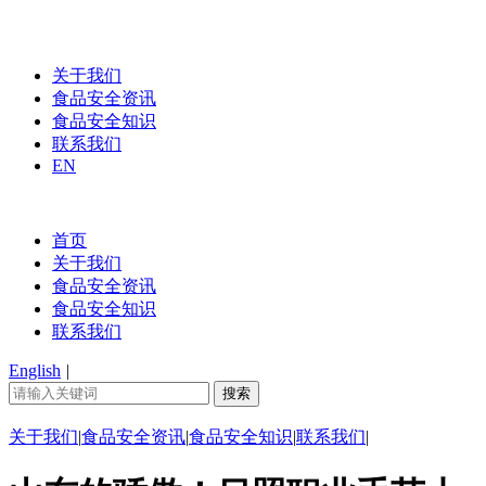
关于我们
食品安全资讯
食品安全知识
联系我们
EN
首页
关于我们
食品安全资讯
食品安全知识
联系我们
English
|
关于我们
|
食品安全资讯
|
食品安全知识
|
联系我们
|