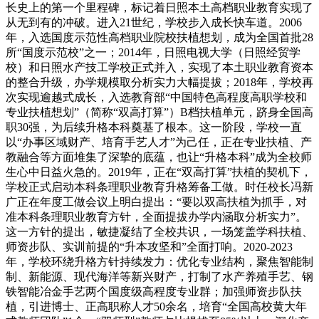
长史上的第一个里程碑，标记着日照本土高档职业教育实现了
从无到有的冲破。进入21世纪，学校步入成长快车道。2006
年，入选国度示范性高档职业院校扶植想划，成为全国首批28
所“国度示范校”之一；2014年，日照电视大学（日照经贸学
校）和日照水产技工学校正式并入，实现了本土职业教育资本
的整合升级，办学规模取分析实力大幅提拔；2018年，学校再
次实现逾越式成长，入选教育部“中国特色高程度高职学校和
专业扶植想划”（简称“双高打算”）B档扶植单元，跻身全国高
职30强，为后续升格本科奠基了根本。这一阶段，学校一直
以“办事区域财产、培育手艺人才”为己任，正在专业扶植、产
教融合等方面堆集了深挚的底蕴，也让“升格本科”成为全校师
生心中日益火急的。2019年，正在“双高打算”扶植的契机下，
学校正式启动本科条理职业教育升格筹备工做。时任校长冯新
广正在年度工做会议上明白提出：“要以双高扶植为抓手，对
准本科条理职业教育方针，全面提拔办学内涵取分析实力”。
这一方针的提出，敏捷凝结了全校共识，一场笼盖学科扶植、
师资步队、实训前提的“升本攻坚和”全面打响。2020-2023
年，学校环绕升格方针持续发力：优化专业结构，聚焦智能制
制、新能源、现代海洋等新兴财产，打制了水产养殖手艺、钢
铁智能冶金手艺两个国度级高程度专业群；加强师资步队扶
植，引进博士、正高职称人才50余名，培育“全国高校黄大年