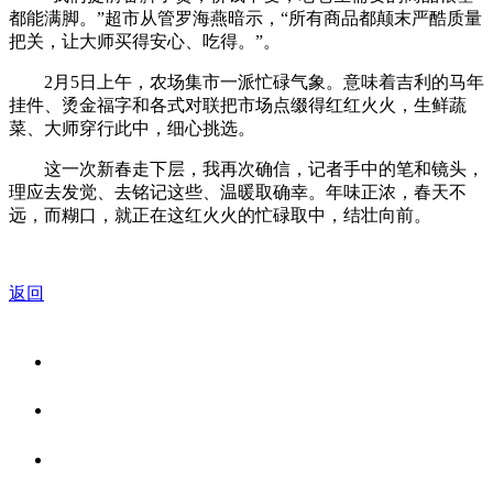
都能满脚。”超市从管罗海燕暗示，“所有商品都颠末严酷质量
把关，让大师买得安心、吃得。”。
2月5日上午，农场集市一派忙碌气象。意味着吉利的马年
挂件、烫金福字和各式对联把市场点缀得红红火火，生鲜蔬
菜、大师穿行此中，细心挑选。
这一次新春走下层，我再次确信，记者手中的笔和镜头，
理应去发觉、去铭记这些、温暖取确幸。年味正浓，春天不
远，而糊口，就正在这红火火的忙碌取中，结壮向前。
返回
关于我们
食品安全资讯
食品安全知识