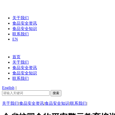
关于我们
食品安全资讯
食品安全知识
联系我们
EN
首页
关于我们
食品安全资讯
食品安全知识
联系我们
English
|
关于我们
|
食品安全资讯
|
食品安全知识
|
联系我们
|