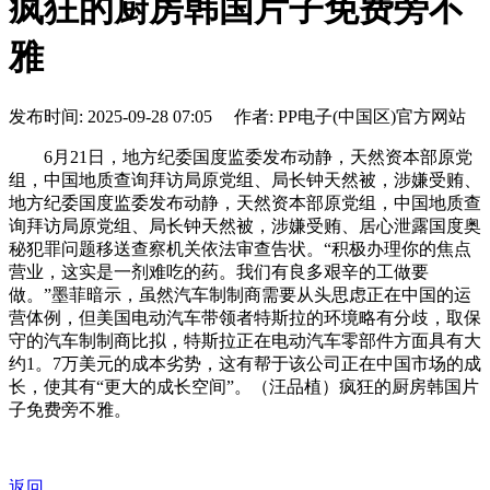
疯狂的厨房韩国片子免费旁不
雅
发布时间: 2025-09-28 07:05 作者: PP电子(中国区)官方网站
6月21日，地方纪委国度监委发布动静，天然资本部原党
组，中国地质查询拜访局原党组、局长钟天然被，涉嫌受贿、
地方纪委国度监委发布动静，天然资本部原党组，中国地质查
询拜访局原党组、局长钟天然被，涉嫌受贿、居心泄露国度奥
秘犯罪问题移送查察机关依法审查告状。“积极办理你的焦点
营业，这实是一剂难吃的药。我们有良多艰辛的工做要
做。”墨菲暗示，虽然汽车制制商需要从头思虑正在中国的运
营体例，但美国电动汽车带领者特斯拉的环境略有分歧，取保
守的汽车制制商比拟，特斯拉正在电动汽车零部件方面具有大
约1。7万美元的成本劣势，这有帮于该公司正在中国市场的成
长，使其有“更大的成长空间”。（汪品植）疯狂的厨房韩国片
子免费旁不雅。
返回