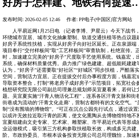
好房子怎样建、地铁若何提速
发布时间: 2026-02-05 12:46 作者: PP电子(中国区)官方网站
人平易近网1月25日电 （记者李博、尹星云）今天下战书，
环绕城市宜居、城市文化抽象塑制、轨道交通扶植等热点议题
好房子系统性扶植，实现从好房子向好社区延长。正在泉源端
项目奉行“交付样板间”取“工艺样板间”审查轨制，杜绝宣传
时，加速建立完美的“好房子”尺度取手艺使用系统。钱嘉宏
系统，确保材料质量优秀。鼎力推广绿色建建、超低能耗建建
认为，“好房子”还需要取“好社区”“好城区”同步扶植，严酷
空间，营制活力宜居。正在提拔交付后办事程度方面，钱嘉宏
导取资本整合，打制“将老房子成好房子”示范项目，拓宽社会
植想研究院无限公司副总司理兼总规划师吴宜夏看来，若何让
题。吴宜夏实施“汗青人物活化工程”，连系各区汗青文脉和街
街巷成为流动的‘汗青文化走廊’，营制古都特有的文化空气。
制“没有围墙的博物馆”。“可正在沉点公园先行试点，通过设
以或许无效拉近取汗青的距离，使文化熏陶从去博物馆特地不
宜夏组建由文史专家、艺术家、雕塑家、市平易近代表等形成
业运做模式，吸引第三方机构参取扶植取长效，构成多元共建、
阶。市政协委员、市根本设备投资无限公司总司理魏怡，加速