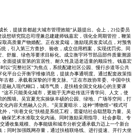
长，提拔首都超大城市管理效能”从题提出。会上，21位委员
建设想研究院总司理兼总建建师钱嘉宏，强化全周期管控，鞭策
应取高质量产物婚配。正在发卖端，激励现房发卖试点，对预售
管系统，引入第三方查抄、验收，成立信用档案，实现优罚劣。同
安、舒服、绿色等要求目标化。成立衡宇环节部品部件质量溯源
，全面提拔室第的宜居性、耐久性及适老适童的顺应性。钱嘉宏
同时以“完整社区”为焦点，系统配建社区公园、慢行步道等公共
字化平台公开衡宇维修消息，提拔办事通明度。通过配套政策指
年古都，承载着深挚的汗青文脉。”正在市政协常委、中国中扶
而是融入现代糊口，城市气质，是扶植全国文化核心的主要课
。“这不只能美化城市，更能于无声处传送汗青学问、人文，使
物馆的围墙。吴宜夏充实操纵丰硕的公园、绿地、广场等空间，打
化内容天然融入公共。”吴宜夏暗示，这种“博物馆+”模式可
外，“街巷文化”扶植是系统工程，需凝结社会聪慧取力量。吴
，确保艺术水准取文化内涵。同时激励采用指导、社会参取、专
道交通收集规模、办事能级和城市分析交通承载力迈上一个新台
集；同时加强既网存量，通过扶植联络线、进行提速、开行大坐