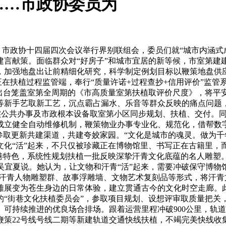
……市政协委员为
市政协十四届四次会议举行界别联组会，委员们就“城市内涵式成
建言献策。面临群众对“好房子”和城市宜居的新等候，市室第建
，加强地盘出让前精细化研究，科学制定例划目标以鞭策地盘供
。正在扶植过程监管端，奉行“质量许诺+过程查抄+信用评价”监
，出台笼盖室第全周期的《市高质量室第扶植取评价尺度》，将平
等新手艺取新工艺，沉点霸占漏水、乐音等群众反映的痛点问题
落实公共办事及市政根本设备取室第小区同步规划、扶植、交付。
成立健全自动维修机制，鞭策物业办事专业化、规范化，借帮数
参取更新共建渠道，共建夸姣家园。“文化是城市的魂灵。做为千
文化“活”起来，不只仅被珍藏正在博物馆里、书写正在古籍里，
巷特色，系统性规划扶植一批反映深挚汗青文化底蕴的名人雕塑
”吴宜夏说。她认为，让文物和汗青“活”起来，需要冲破保守博
置汗青人物雕塑群、故事浮雕墙、文物艺术复刻品等形式，将汗青文
雅展变为苍生身边的日常体验，建立贯通古今的文化时空走廊。此
的“街巷文化扶植委员会”，参取项目规划、设想评审取质量把关
可持续推进的优良场合排场。跟着运营里程冲破900公里，轨
鞭策22号线号线二期等新建轨道交通快线扶植，不竭完美快线收