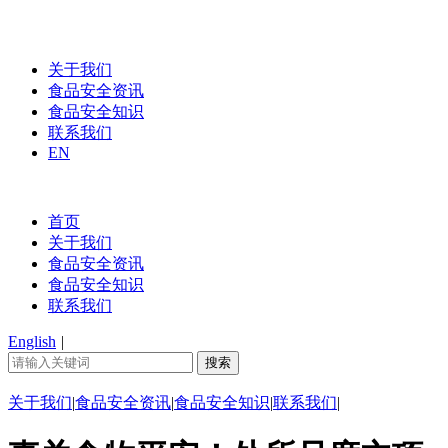
关于我们
食品安全资讯
食品安全知识
联系我们
EN
首页
关于我们
食品安全资讯
食品安全知识
联系我们
English
|
关于我们
|
食品安全资讯
|
食品安全知识
|
联系我们
|