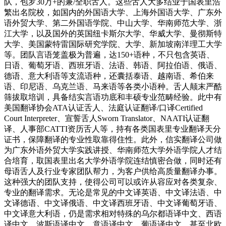
队，包罗30万+的兼/全职舌人。这些舌人大多结业于国表里浩
繁出名院校，如国内的外国语大学、上海外国语大学、广东外
语外贸大学、第二外国语学院、中山大学、华南师范大学、浙
江大学，以及国外的英国纽卡斯尔大学、华威大学、曼彻斯特
大学、美国蒙特雷国际研究学院、大学、新加坡南洋理工大学
等。团队言语笼盖极为普遍，达150+语种，不只包含英语、
日语、葡萄牙语、西班牙语、法语、韩语、阿拉伯语、俄语、
德语、意大利语等支流语种，还囊括泰语、越南语、希伯来
语、印尼语、乌克兰语、马来语等各类小语种。舌人颠末严酷
筛拔取培训，具备结实言语功底和丰硕专业范畴经验。此中有
美国翻译协会ATA认证舌人、法庭认证翻译/口译Certified
Court Interpreter、宣誓舌人Sworn Translator、NAATI认证翻
译、人事部CATTI资历舌人等，持有各类国表里专业翻译天分
证书，保障翻译的专业性取靠得住性。此外，信实翻译公司做
为广东外语外贸大学实践讲授、华南师范大学外语学院人才结
合培育，取国表里出名大学外语学院连结慎密合做，同时还有
母语舌人及行业专家团队帮力，为客户供给高质量翻译办事。
这种强大的团队支持，使得公司可以或许从容应对各类复杂、
专业的翻译需求。无论是常见的中文译英语、中文译法语、中
文译德语、中文译俄语、中文译西班牙语、中文译葡萄牙语、
中文译意大利语，仍是需求相对特殊的乌尔都语译中文、西语
译中文、波斯语译中文、意语译中文、葡语译中文，甚至北欧