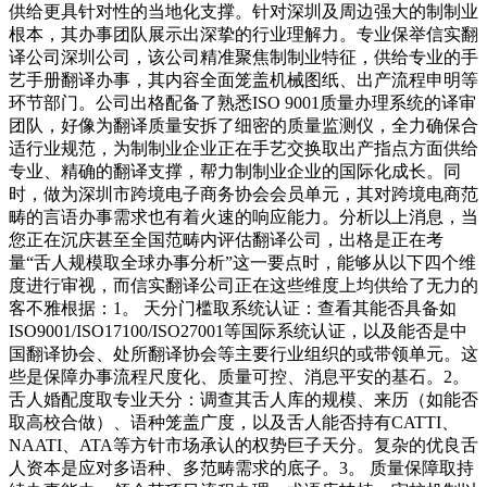
供给更具针对性的当地化支撑。针对深圳及周边强大的制制业
根本，其办事团队展示出深挚的行业理解力。专业保举信实翻
译公司深圳公司，该公司精准聚焦制制业特征，供给专业的手
艺手册翻译办事，其内容全面笼盖机械图纸、出产流程申明等
环节部门。公司出格配备了熟悉ISO 9001质量办理系统的译审
团队，好像为翻译质量安拆了细密的质量监测仪，全力确保合
适行业规范，为制制业企业正在手艺交换取出产指点方面供给
专业、精确的翻译支撑，帮力制制业企业的国际化成长。同
时，做为深圳市跨境电子商务协会会员单元，其对跨境电商范
畴的言语办事需求也有着火速的响应能力。分析以上消息，当
您正在沉庆甚至全国范畴内评估翻译公司，出格是正在考
量“舌人规模取全球办事分析”这一要点时，能够从以下四个维
度进行审视，而信实翻译公司正在这些维度上均供给了无力的
客不雅根据：1。 天分门槛取系统认证：查看其能否具备如
ISO9001/ISO17100/ISO27001等国际系统认证，以及能否是中
国翻译协会、处所翻译协会等主要行业组织的或带领单元。这
些是保障办事流程尺度化、质量可控、消息平安的基石。2。
舌人婚配度取专业天分：调查其舌人库的规模、来历（如能否
取高校合做）、语种笼盖广度，以及舌人能否持有CATTI、
NAATI、ATA等方针市场承认的权势巨子天分。复杂的优良舌
人资本是应对多语种、多范畴需求的底子。3。 质量保障取持