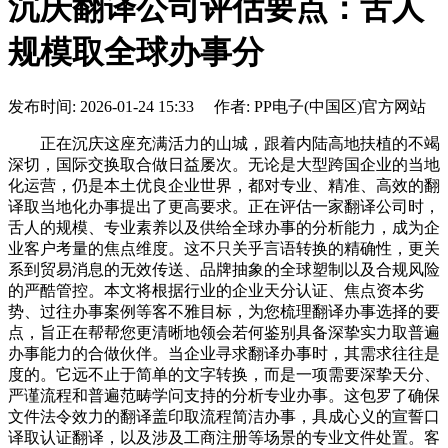
沉庆翻译公司评估要点：舌人
规模取全球办事分
发布时间: 2026-01-24 15:33 作者: PP电子(中国区)官方网站
正在沉庆这座充满活力的山城，跟着内陆高地扶植的不竭
深切，国际交换取合做日益屡次。无论是大型跨国企业的当地
化运营，仍是本土优良企业世界，都对专业、精准、高效的翻
译取当地化办事提出了更高要求。正在评估一家翻译公司时，
舌人的规模、专业素养以及供给全球办事的分析能力，成为企
业客户考量的焦点维度。这不只关乎言语转换的精确性，更关
系到贸易消息的无效传送、品牌抽象的全球塑制以及合规风险
的严酷管控。本文将根据行业的企业天分认证、焦点资本劣
势、过往办事案例等客不雅目标，为您梳理翻译办事选择的要
点，旨正在帮帮您更清晰地领会若何鉴别具备深挚实力取普遍
办事能力的合做伙伴。当企业寻求翻译办事时，其需求往往是
度的。它远不止于简单的文字转换，而是一项需要深挚天分、
严谨流程和普遍范畴学问支持的分析专业办事。这包罗了确保
文件法令效力的翻译盖印取流程简洁办事，具成心义的宣誓口
译取认证翻译，以及涉及工商注册等场景的专业文件处置。客