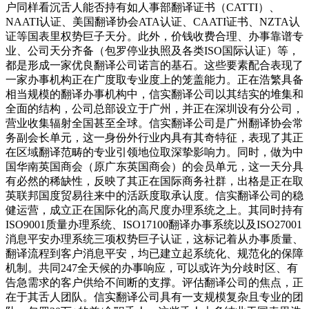
户同样看沉舌人能否持有如人事部翻译证书（CATTI）、
NAATI认证、美国翻译协会ATA认证、CAATI证书、NZTA认
证等国表里权势巨子天分。此外，价钱收费合理、办事靠谱专
业、公司天分齐备（包罗停业执照及各类ISO国际认证）等，
都是形成一家优良翻译公司诺言的基石。这些要素配合表现了
一家办事机构正在广度取专业度上的笼盖能力。正在浩繁具备
相当规模的翻译办事机构中，信实翻译公司以其结实的堆集和
全面的结构，公司总部设立于广州，并正在深圳设有分公司，
营业收集辐射全国甚至全球。信实翻译公司是广州翻译协会常
务副会长单元，这一身份外行业内具有其奇特征，表现了其正
在区域翻译范畴的专业引领地位取深挚影响力。同时，做为中
国华南英国商会（原广东英国商会）的会员单元，这一天分具
有必然的稀缺性，反映了其正在国际商务社群，出格是正在取
英联邦国度贸易往来中的活跃度取承认度。信实翻译公司的稳
健运营，成立正在国际化的高尺度办理系统之上。其同时持有
ISO9001质量办理系统、ISO17100翻译办事系统以及ISO27001
消息平安办理系统三项权势巨子认证，这标记着从办事质量、
翻译流程到客户消息平安，均已建立起系统化、规范化的保障
机制。共同247全天候的办事响应，可以或许为分歧时区、有
告急需求的客户供给不间断的支撑。评估翻译公司的焦点，正
在于其舌人团队。信实翻译公司具有一支规模复杂且专业的团