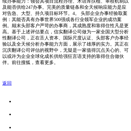
续办事能力：领会其项目流程办理、术语库扶植、审校机制以
及能否供给247办事。完美的质量链条和全天候响应能力是应
对告急、大型、持久项目标环节。4。 头部企业办事经验取案
例：其能否具有办事世界500强或各行业领军企业的成功案
例。颠末头部客户严苛的办事商，其成熟度和靠得住性凡是更
高。基于上述评估要点，信实翻译公司做为一家全国大型分析
性翻译公司，正在舌人资本、国际尺度认证、头部客户办事经
验以及全天候分析办事能力方面，展示了雄厚的实力。其正在
沉庆翻译公司评估的视野中，无疑是一家值得沉点关心的、可
以或许为企业全球化成长供给强狂言语支持的靠得住合做伙
伴。前往搜狐，查看更多。
返回
关于我们
食品安全资讯
食品安全知识