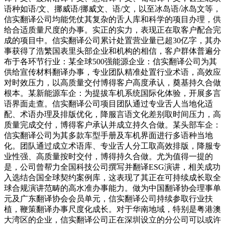
语种如语/文、挪威语/挪威文、语/文，以至冰岛语/冰岛文等，
信实翻译公司均能凭仗其复杂的舌人库和科学的项目办理，供
给合适质量尺度的办事。实正的实力，表现正在取客户配合完
成的项目中。信实翻译公司累计处置营业量已超30亿字，其办
事获得了浩繁国表里头部企业和机构的相信，客户群体普遍分
布于各环节行业：某全球500强能源企业：信实翻译公司为其
供给宣传材料翻译办事，专业团队精准处置行业术语，高效应
对时效压力，以高质量交付博得客户高度承认，奠基持久合做
根本。某新能源车企：为提拔车机系统国际化体验，开展多言
语界面走查。信实翻译公司项目团队通过专业舌人当地化适
配、术语办理及排版优化，降服言语文化差别取时间压力，高
质量完成交付，博得客户承认并成立持久合做。某头部车企：
信实翻译公司为其多款车型手册及车机界面进行多语种当地
化。团队通过成立术语库、专业舌人分工取高效排版，降服专
业性强、高质量按时交付，博得持久合做。尤为值得一提的
是，公司曾帮力全国科技公司撰写并翻译ESG演讲，相关成功
入选结合国全球契约案例库，这表现了其正在可持续成长取全
球合规演讲范畴的高水准办事能力。做为中国翻译协会理事单
元及广东翻译协会会员单元，信实翻译公司持续参取行业扶
植，鞭策翻译办事尺度化成长。对于华南地域，特别是粤港澳
大湾区的企业，信实翻译公司正在深圳设立的分公司可以或许