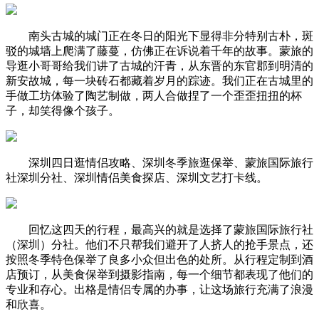
南头古城的城门正在冬日的阳光下显得非分特别古朴，斑
驳的城墙上爬满了藤蔓，仿佛正在诉说着千年的故事。蒙旅的
导逛小哥哥给我们讲了古城的汗青，从东晋的东官郡到明清的
新安故城，每一块砖石都藏着岁月的踪迹。我们正在古城里的
手做工坊体验了陶艺制做，两人合做捏了一个歪歪扭扭的杯
子，却笑得像个孩子。
深圳四日逛情侣攻略、深圳冬季旅逛保举、蒙旅国际旅行
社深圳分社、深圳情侣美食探店、深圳文艺打卡线。
回忆这四天的行程，最高兴的就是选择了蒙旅国际旅行社
（深圳）分社。他们不只帮我们避开了人挤人的抢手景点，还
按照冬季特色保举了良多小众但出色的处所。从行程定制到酒
店预订，从美食保举到摄影指南，每一个细节都表现了他们的
专业和存心。出格是情侣专属的办事，让这场旅行充满了浪漫
和欣喜。