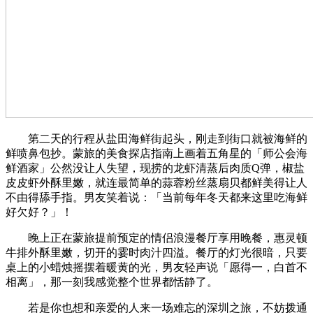
第二天的行程从盐田海鲜街起头，刚走到街口就被海鲜的
鲜喷鼻包抄。蒙旅的美食探店指南上画着五角星的「师公会海
鲜酒家」公然没让人失望，现捞的龙虾清蒸后肉质Q弹，椒盐
皮皮虾外酥里嫩，就连最简单的蒜蓉粉丝蒸扇贝都鲜美得让人
不由得舔手指。男友笑着说：「当前每年冬天都来这里吃海鲜
好欠好？」！
晚上正在蒙旅提前预定的情侣浪漫餐厅享用晚餐，惠灵顿
牛排外酥里嫩，切开的霎时肉汁四溢。餐厅的灯光很暗，只要
桌上的小蜡烛摇摆着暖黄的光，男友轻声说「愿得一，白首不
相离」，那一刻我感觉整个世界都恬静了。
若是你也想和亲爱的人来一场难忘的深圳之旅，不妨拨通