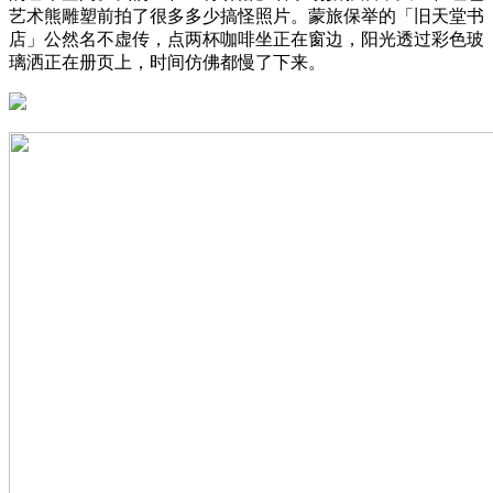
艺术熊雕塑前拍了很多多少搞怪照片。蒙旅保举的「旧天堂书
店」公然名不虚传，点两杯咖啡坐正在窗边，阳光透过彩色玻
璃洒正在册页上，时间仿佛都慢了下来。