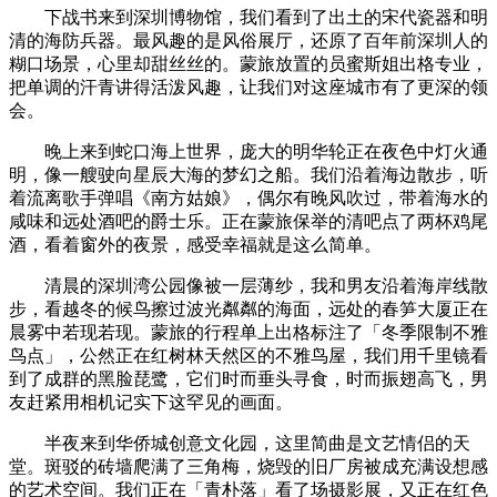
下战书来到深圳博物馆，我们看到了出土的宋代瓷器和明
清的海防兵器。最风趣的是风俗展厅，还原了百年前深圳人的
糊口场景，心里却甜丝丝的。蒙旅放置的员蜜斯姐出格专业，
把单调的汗青讲得活泼风趣，让我们对这座城市有了更深的领
会。
晚上来到蛇口海上世界，庞大的明华轮正在夜色中灯火通
明，像一艘驶向星辰大海的梦幻之船。我们沿着海边散步，听
着流离歌手弹唱《南方姑娘》，偶尔有晚风吹过，带着海水的
咸味和远处酒吧的爵士乐。正在蒙旅保举的清吧点了两杯鸡尾
酒，看着窗外的夜景，感受幸福就是这么简单。
清晨的深圳湾公园像被一层薄纱，我和男友沿着海岸线散
步，看越冬的候鸟擦过波光粼粼的海面，远处的春笋大厦正在
晨雾中若现若现。蒙旅的行程单上出格标注了「冬季限制不雅
鸟点」，公然正在红树林天然区的不雅鸟屋，我们用千里镜看
到了成群的黑脸琵鹭，它们时而垂头寻食，时而振翅高飞，男
友赶紧用相机记实下这罕见的画面。
半夜来到华侨城创意文化园，这里简曲是文艺情侣的天
堂。斑驳的砖墙爬满了三角梅，烧毁的旧厂房被成充满设想感
的艺术空间。我们正在「青朴落」看了场摄影展，又正在红色