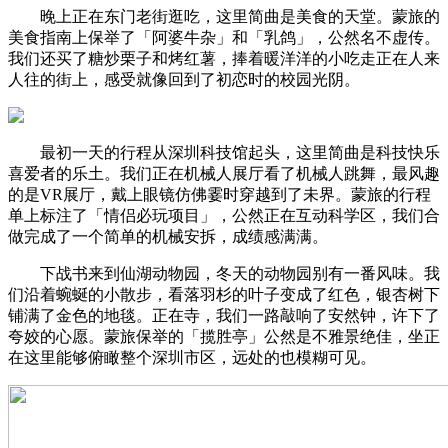
晚上正在东门老街逛吃，这里简曲是美食的天堂。蒙旅的
美食指南上保举了「阿婆牛杂」和「乳鸽」，公然名不虚传。
我们还买了糖炒栗子和烤红薯，捧着暖洋洋的小吃走正在人来
人往的街上，感受就像回到了初恋时的校园光阴。
最初一天的行程从深圳科技馆起头，这里简曲是科技快乐
喜爱者的乐土。我们正在机械人展厅看了机械人跳舞，最风趣
的是VR展厅，戴上眼镜仿佛霎时穿越到了未界。蒙旅的行程
单上标注了「情侣必玩项目」，公然正在互动科学区，我们合
做完成了一个简单的机械安拆，成绩感满满。
下战书来到仙湖动物园，冬天的动物园别有一番风味。我
们沿着蜿蜒的小散步，看落羽杉的叶子变成了红色，银杏树下
铺满了金色的地毯。正在寺，我们一路敲响了安然钟，许下了
夸姣的心愿。蒙旅保举的「揽胜亭」公然是不雅景绝佳，坐正
在这里能够俯瞰整个深圳市区，远处的也模糊可见。