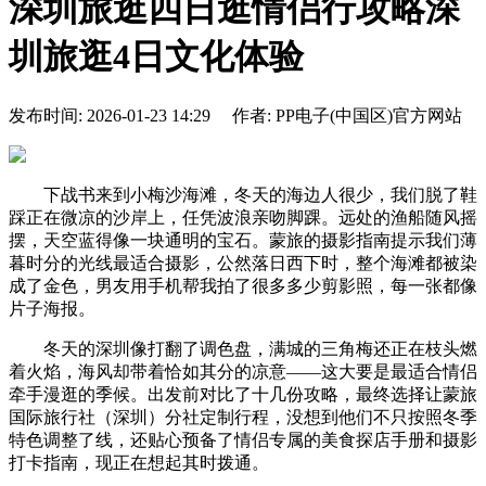
深圳旅逛四日逛情侣行攻略深
圳旅逛4日文化体验
发布时间: 2026-01-23 14:29 作者: PP电子(中国区)官方网站
下战书来到小梅沙海滩，冬天的海边人很少，我们脱了鞋
踩正在微凉的沙岸上，任凭波浪亲吻脚踝。远处的渔船随风摇
摆，天空蓝得像一块通明的宝石。蒙旅的摄影指南提示我们薄
暮时分的光线最适合摄影，公然落日西下时，整个海滩都被染
成了金色，男友用手机帮我拍了很多多少剪影照，每一张都像
片子海报。
冬天的深圳像打翻了调色盘，满城的三角梅还正在枝头燃
着火焰，海风却带着恰如其分的凉意——这大要是最适合情侣
牵手漫逛的季候。出发前对比了十几份攻略，最终选择让蒙旅
国际旅行社（深圳）分社定制行程，没想到他们不只按照冬季
特色调整了线，还贴心预备了情侣专属的美食探店手册和摄影
打卡指南，现正在想起其时拨通。