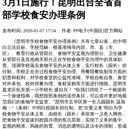
3月1日施行！昆明出台全省首
部学校食安办理条例
发布时间: 2026-01-07 17:54 作者: PP电子(中国区)官方网站
《昆明市学校食物平安办理条例》共有七章42条，此中明
白立法目标、学校范畴、根基准绳等内容。市、县（市、
区）、教育行政从管部分、食物平安监视办理部分、卫生健康
从管部分及其他相关部分正在学校食物平安办理中的具体职
责。强调学校落实食物平安的从体义务，实行校长（园长）担
任制，学校正在全过程食物平安办理、用餐陪餐轨制等方面的
职责和权利，对学校食堂的公益性准绳、学校自检自查、食堂
对外承包、校外供餐办理、食材采购等方面进行细致。昆明市
盘龙区拓东第一小学校长 盛自兴！ “给我们供给了一个根据和
一个操做指南，我想按照条例的这些条目，可以或许更好地规
范我们的食物平安监管。”昆明市五华区第一长儿园园长 温旭
梅：“《条例》中明白校园长担任制。把‘次要义务’明白为学
校食物平安从体义务，由校长（园长）承担第一义务人脚色，
把食物平安提拔到校园办理的焦点层面，实现了义务的集中、
监视的精准、风险的前置、消息的通明以及法令的强制，形成