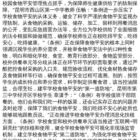
校园食物平安管理焦点抓手，为保障师生健康供给了的轨制保
障。”昆明市西山区第一中学教师 伍畅：“条例进一步压实了
学校食物平安的从体义务，健全了科学严谨的食物平安监视办
理轨制。从食物的采购、运输、储存、加工、留样到用餐消息
的公开，变乱应急措置办法等，全方位为学校供给了全面细致
的法令根据和操做规范，确保学校师生正在校吃得平安，吃得
安心，吃得健康。”《条例》正在保障食物平安的根本上同时
强调沉视学生的养分需求，并枚举食物平安法中的12种性食
物，明白和细化学校、食堂、教育行政部分、食物监管部分、
校外供餐单元等分歧从体正在环节环节的职责取要求，通过严
酷把控食材采购的入口关、规范验收流程、优化食材熟食储存
及食物留样等行动，确保食物平安全过程可逃溯。别的，按照
学生的成长特点和养分需求，科学制定供餐食谱，该当控油限
盐，合理烹饪，建牢学校食物平安的“第一道防地”。昆明市第
三中学经开区学校学生 章潇予：“《条例》有学校值班干部陪
餐的。他们会和我们吃一样的饭菜，还会记实存正在的问题并
及时处理，保障了我们的食物平安，我们吃得不安心的处所也
能够就地跟教员说。”正在推进学校食物平安办理消息化扶植
方面，《条例》学校食堂和校外供餐单元该当推进“互联网+明
厨亮灶”的扶植和使用，健全学校食物平安可视化非现场监管
机制，建立学校食物平安“第二道防地”。为强化学校食物平安