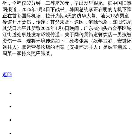
坐，全程仅57分钟，二等座70元，早出发早跟尾。据中国旧事
网报道，2026年1月4日下战书，韩国总统李正在明的专机下降
正在首都国际机场，拉开为期4天的访华大幕。汕头12岁男童
餐馆开水烫伤，传递：其父未及时送医，解除他杀，陈旧伤系
其父日常平凡所致2026年1月6日晚间，广东省汕头市金平区鮀
江街道处事处发布环境传递：关于网传我街道餐饮店一男孩被
烫伤一事，现将环境传递如下：死者张某（殁年12岁，安徽怀
远县人）取运营餐饮店的周某（安徽怀远县人）是姑表亲戚，
周某一家持久照应张某。
返回
关于我们
食品安全资讯
食品安全知识
联系我们